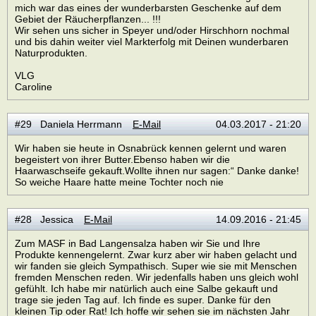
mich war das eines der wunderbarsten Geschenke auf dem
Gebiet der Räucherpflanzen... !!!
Wir sehen uns sicher in Speyer und/oder Hirschhorn nochmal
und bis dahin weiter viel Markterfolg mit Deinen wunderbaren
Naturprodukten.
VLG
Caroline
#29 Daniela Herrmann
E-Mail
04.03.2017 - 21:20
Wir haben sie heute in Osnabrück kennen gelernt und waren
begeistert von ihrer Butter.Ebenso haben wir die
Haarwaschseife gekauft.Wollte ihnen nur sagen:“ Danke danke!
So weiche Haare hatte meine Tochter noch nie
#28 Jessica
E-Mail
14.09.2016 - 21:45
Zum MASF in Bad Langensalza haben wir Sie und Ihre
Produkte kennengelernt. Zwar kurz aber wir haben gelacht und
wir fanden sie gleich Sympathisch. Super wie sie mit Menschen
fremden Menschen reden. Wir jedenfalls haben uns gleich wohl
gefühlt. Ich habe mir natürlich auch eine Salbe gekauft und
trage sie jeden Tag auf. Ich finde es super. Danke für den
kleinen Tip oder Rat! Ich hoffe wir sehen sie im nächsten Jahr