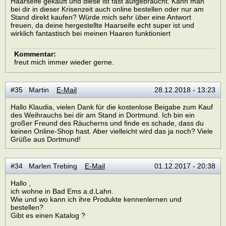
Haarseife gekauft und diese ist fast aufgebraucht. Kann man
bei dir in dieser Krisenzeit auch online bestellen oder nur am
Stand direkt kaufen? Würde mich sehr über eine Antwort
freuen, da deine hergestellte Haarseife echt super ist und
wirklich fantastisch bei meinen Haaren funktioniert
Kommentar:
freut mich immer wieder gerne.
#35 Martin
E-Mail
28.12.2018 - 13:23
Hallo Klaudia, vielen Dank für die kostenlose Beigabe zum Kauf
des Weihrauchs bei dir am Stand in Dortmund. Ich bin ein
großer Freund des Räucherns und finde es schade, dass du
keinen Online-Shop hast. Aber vielleicht wird das ja noch? Viele
Grüße aus Dortmund!
#34 Marlen Trebing
E-Mail
01.12.2017 - 20:38
Hallo ,
ich wohne in Bad Ems a.d.Lahn.
Wie und wo kann ich ihre Produkte kennenlernen und
bestellen?
Gibt es einen Katalog ?