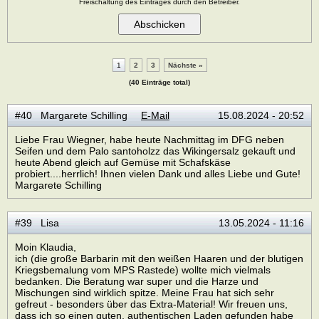
Freischaltung des Eintrages durch den Betreiber.
1
2
3
Nächste »
(40 Einträge total)
#40 Margarete Schilling
E-Mail
15.08.2024 - 20:52
Liebe Frau Wiegner, habe heute Nachmittag im DFG neben
Seifen und dem Palo santoholzz das Wikingersalz gekauft und
heute Abend gleich auf Gemüse mit Schafskäse
probiert....herrlich! Ihnen vielen Dank und alles Liebe und Gute!
Margarete Schilling
#39 Lisa
13.05.2024 - 11:16
Moin Klaudia,
ich (die große Barbarin mit den weißen Haaren und der blutigen
Kriegsbemalung vom MPS Rastede) wollte mich vielmals
bedanken. Die Beratung war super und die Harze und
Mischungen sind wirklich spitze. Meine Frau hat sich sehr
gefreut - besonders über das Extra-Material! Wir freuen uns,
dass ich so einen guten, authentischen Laden gefunden habe