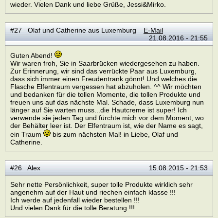
wieder. Vielen Dank und liebe Grüße, Jessi&Mirko.
#27 Olaf und Catherine aus Luxemburg
E-Mail
21.08.2016 - 21:55
Guten Abend!
Wir waren froh, Sie in Saarbrücken wiedergesehen zu haben.
Zur Erinnerung, wir sind das verrückte Paar aus Luxemburg,
dass sich immer einen Freudentrank gönnt! Und welches die
Flasche Elfentraum vergessen hat abzuholen. ^^ Wir möchten
und bedanken für die tollen Momente, die tollen Produkte und
freuen uns auf das nächste Mal. Schade, dass Luxemburg nun
länger auf Sie warten muss...die Hautcreme ist super! Ich
verwende sie jeden Tag und fürchte mich vor dem Moment, wo
der Behälter leer ist. Der Elfentraum ist, wie der Name es sagt,
ein Traum
bis zum nächsten Mal! in Liebe, Olaf und
Catherine.
#26 Alex
15.08.2015 - 21:53
Sehr nette Persönlichkeit, super tolle Produkte wirklich sehr
angenehm auf der Haut und riechen einfach klasse !!!
Ich werde auf jedenfall wieder bestellen !!!
Und vielen Dank für die tolle Beratung !!!