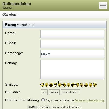
—
Duftmanufaktur
—
—
Wiegner
Gästebuch
Eintrag vornehmen
Name:
E-Mail:
Homepage:
Beitrag:
Smileys:
BB-Code:
fett
kursiv
unterstrichen
Datenschutzerklärung
Ja, ich akzeptiere die
Datenschutzerklärung.
HINWEIS:
Ihr neuer Eintrag erscheint erst nach