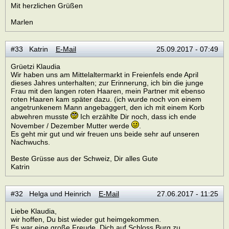
Mit herzlichen Grüßen
Marlen
#33 Katrin
E-Mail
25.09.2017 - 07:49
Grüetzi Klaudia
Wir haben uns am Mittelaltermarkt in Freienfels ende April
dieses Jahres unterhalten; zur Erinnerung, ich bin die junge
Frau mit den langen roten Haaren, mein Partner mit ebenso
roten Haaren kam später dazu. (ich wurde noch von einem
angetrunkenem Mann angebaggert, den ich mit einem Korb
abwehren musste
Ich erzählte Dir noch, dass ich ende
November / Dezember Mutter werde
.
Es geht mir gut und wir freuen uns beide sehr auf unseren
Nachwuchs.
Beste Grüsse aus der Schweiz, Dir alles Gute
Katrin
#32 Helga und Heinrich
E-Mail
27.06.2017 - 11:25
Liebe Klaudia,
wir hoffen, Du bist wieder gut heimgekommen.
Es war eine große Freude, Dich auf Schloss Burg zu