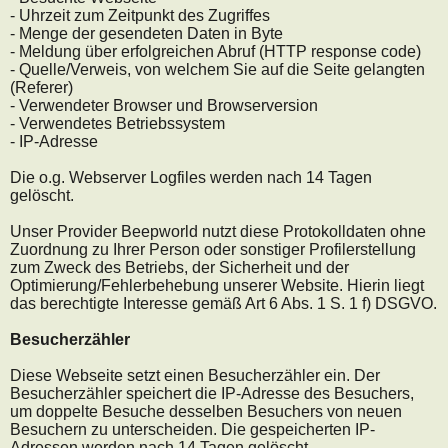
- Uhrzeit zum Zeitpunkt des Zugriffes
- Menge der gesendeten Daten in Byte
- Meldung über erfolgreichen Abruf (HTTP response code)
- Quelle/Verweis, von welchem Sie auf die Seite gelangten
(Referer)
- Verwendeter Browser und Browserversion
- Verwendetes Betriebssystem
- IP-Adresse
Die o.g. Webserver Logfiles werden nach 14 Tagen
gelöscht.
Unser Provider Beepworld nutzt diese Protokolldaten ohne
Zuordnung zu Ihrer Person oder sonstiger Profilerstellung
zum Zweck des Betriebs, der Sicherheit und der
Optimierung/Fehlerbehebung unserer Website. Hierin liegt
das berechtigte Interesse gemäß Art 6 Abs. 1 S. 1 f) DSGVO.
Besucherzähler
Diese Webseite setzt einen Besucherzähler ein. Der
Besucherzähler speichert die IP-Adresse des Besuchers,
um doppelte Besuche desselben Besuchers von neuen
Besuchern zu unterscheiden. Die gespeicherten IP-
Adressen werden nach 14 Tagen gelöscht.